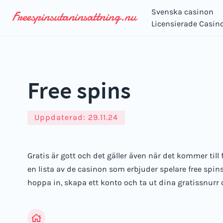
Svenska casinon
Licensierade Casin
Free spins
Uppdaterad:
29.11.24
Gratis är gott och det gäller även när det kommer till
en lista av de casinon som erbjuder spelare free spins
hoppa in, skapa ett konto och ta ut dina gratissnurr 