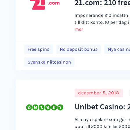
21.com: 210 fre
Imponerande 210 insättnin
till ditt konto, 10 per dag
mer
Free spins
No deposit bonus
Nya casin
Svenska nätcasinon
december 5, 2018
Unibet Casino: 
Alla nya spelare som gör
upp till 2000 kr eller 500%