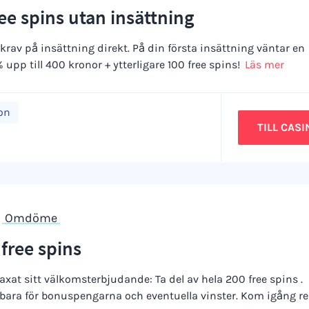
ee spins utan insättning
 krav på insättning direkt. På din första insättning väntar en
pp till 400 kronor + ytterligare 100 free spins!
Läs mer
on
TILL CASI
Omdöme
free spins
at sitt välkomsterbjudande: Ta del av hela 200 free spins .
 bara för bonuspengarna och eventuella vinster. Kom igång r