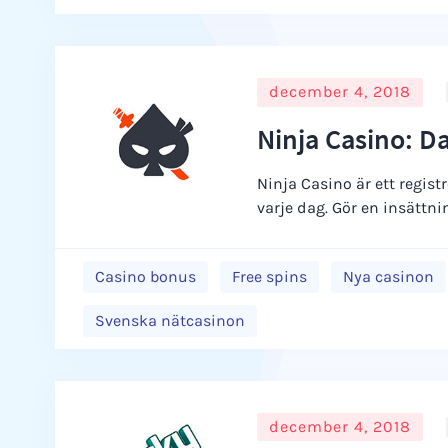
december 4, 2018
Ninja Casino: Da
Ninja Casino är ett registr
varje dag. Gör en insättni
Casino bonus
Free spins
Nya casinon
Svenska nätcasinon
december 4, 2018