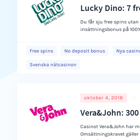
Lucky Dino: 7 fr
Du får sju free spins utan
insättningsbonus på 100% u
Free spins
No deposit bonus
Nya casin
Svenska nätcasinon
oktober 4, 2018
Vera&John: 300 
Casinot Vera&John har max
Omsättningskravet gäller