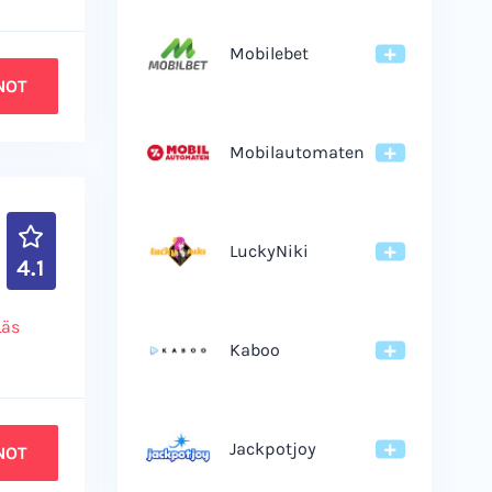
Mobilebet
NOT
Mobilautomaten
LuckyNiki
4.1
Läs
Kaboo
Jackpotjoy
NOT