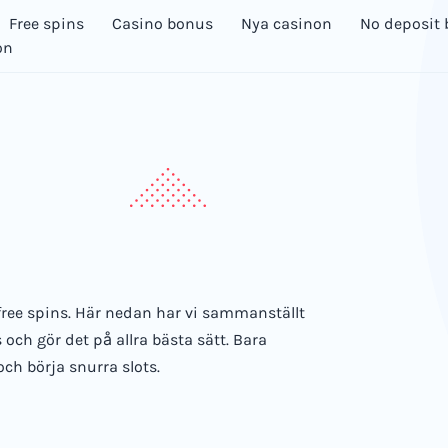
Free spins
Casino bonus
Nya casinon
No deposit
on
 free spins. Här nedan har vi sammanställt
 och gör det på allra bästa sätt. Bara
och börja snurra slots.