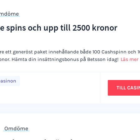
mdöme
e spins och upp till 2500 kronor
are ett generöst paket innehållande både 100 Cashspinn och 
ronor. Hämta din insättningsbonus på Betsson idag!
Läs mer
Casinon
TILL CASI
Omdöme