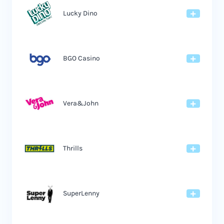
Lucky Dino
BGO Casino
Vera&John
Thrills
SuperLenny