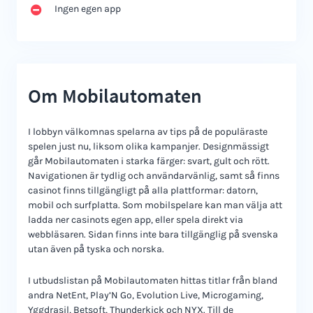
Ingen egen app
Om Mobilautomaten
I lobbyn välkomnas spelarna av tips på de populäraste
spelen just nu, liksom olika kampanjer. Designmässigt
går Mobilautomaten i starka färger: svart, gult och rött.
Navigationen är tydlig och användarvänlig, samt så finns
casinot finns tillgängligt på alla plattformar: datorn,
mobil och surfplatta. Som mobilspelare kan man välja att
ladda ner casinots egen app, eller spela direkt via
webbläsaren. Sidan finns inte bara tillgänglig på svenska
utan även på tyska och norska.
I utbudslistan på Mobilautomaten hittas titlar från bland
andra NetEnt, Play’N Go, Evolution Live, Microgaming,
Yggdrasil, Betsoft, Thunderkick och NYX. Till de