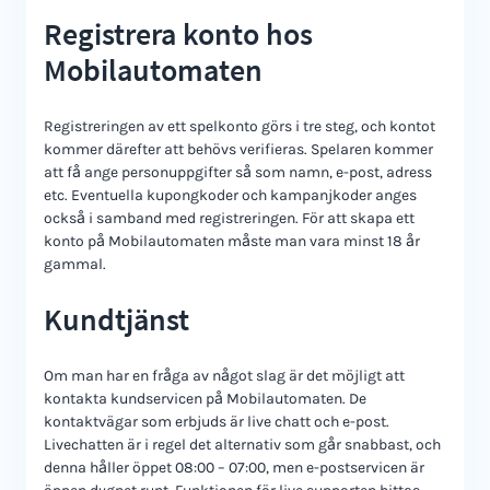
Registrera konto hos
Mobilautomaten
Registreringen av ett spelkonto görs i tre steg, och kontot
kommer därefter att behövs verifieras. Spelaren kommer
att få ange personuppgifter så som namn, e-post, adress
etc. Eventuella kupongkoder och kampanjkoder anges
också i samband med registreringen. För att skapa ett
konto på Mobilautomaten måste man vara minst 18 år
gammal.
Kundtjänst
Om man har en fråga av något slag är det möjligt att
kontakta kundservicen på Mobilautomaten. De
kontaktvägar som erbjuds är live chatt och e-post.
Livechatten är i regel det alternativ som går snabbast, och
denna håller öppet 08:00 – 07:00, men e-postservicen är