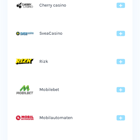
Cherry casino
SveaCasino
Rizk
Mobilebet
Mobilautomaten