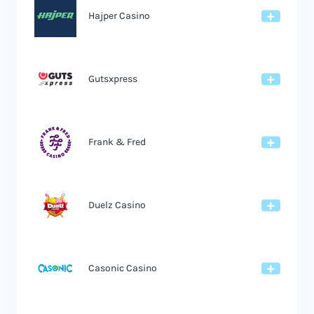
Hajper Casino
Gutsxpress
Frank & Fred
Duelz Casino
Casonic Casino