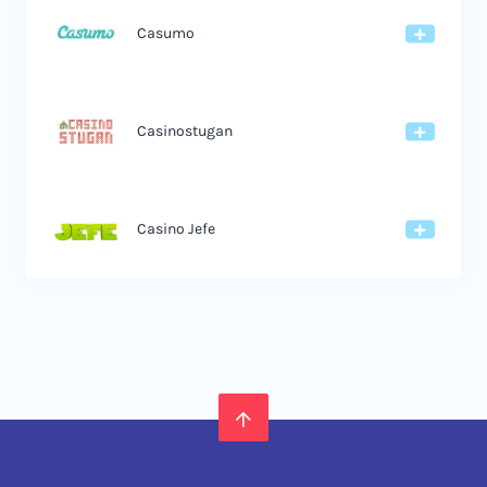
Casumo
Casinostugan
Casino Jefe