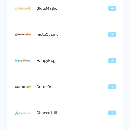
SlotsMagic
InstaCasino
HappyHugo
ComeOn
Chance Hill